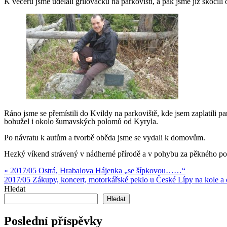
K večeru jsme udělali grilovačku na parkovišti, a pak jsme již skočili
Ráno jsme se přemístili do Kvildy na parkoviště, kde jsem zaplatili 
bohužel i okolo šumavských polomů od Kyryla.
Po návratu k autům a tvorbě oběda jsme se vydali k domovům.
Hezký víkend strávený v nádherné přírodě a v pohybu za pěkného po
Navigace
« 2017/05 Ostrá, Hrabalova Hájenka „se šípkovou……“
2017/05 Zákupy, koncert, motorkářské peklo u České Lípy na kole a
pro
Hledat
příspěvek
Hledat
Poslední příspěvky