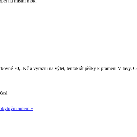
 opět na místní mok.
parkovné 70,- Kč a vyrazili na výlet, tentokrát pěšky k prameni Vltavy
časí.
 obytným autem »