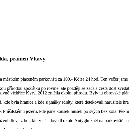
lda, pramen Vltavy
a městkém placeném parkovišti za 100,- Kč za 24 hod. Ten večer jsme j
ou přírodou zpočátku po rovině, ale později se začala cesta dost zved
nzivně vichřice Kyryl 2012 zničila okolní přírodu. Byly tu obrovské pl
kde byla hranice a kde signálky (dráty, které detekovali narušitele hra
k Prášilskému jezeru, kde jsme kousek museli po svých bez kola. Pěkné
ážení dřeva z hor, který nás dovedl okolo Antýglu zpět na parkoviště 