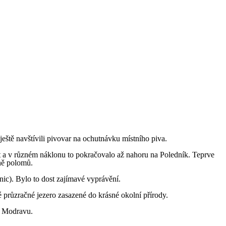
eště navštívili pivovar na ochutnávku místního piva.
at a v různém náklonu to pokračovalo až nahoru na Poledník. Teprve
áně polomů.
nic). Bylo to dost zajímavé vyprávění.
 průzračné jezero zasazené do krásné okolní přírody.
na Modravu.