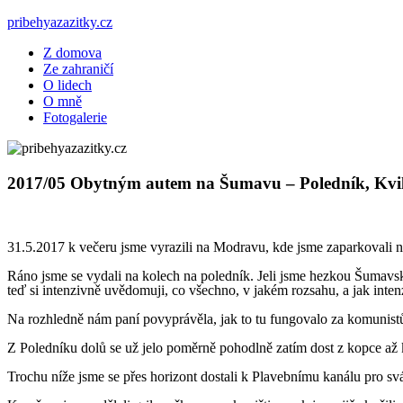
Skip
pribehyazazitky.cz
to
Z domova
content
– karavenem napříč světem
Ze zahraničí
O lidech
O mně
Fotogalerie
2017/05 Obytným autem na Šumavu – Poledník, Kvi
31.5.2017 k večeru jsme vyrazili na Modravu, kde jsme zaparkovali n
Ráno jsme se vydali na kolech na poledník. Jeli jsme hezkou Šumavsk
teď si intenzivně uvědomuji, co všechno, v jakém rozsahu, a jak inte
Na rozhledně nám paní povyprávěla, jak to tu fungovalo za komunistů, 
Z Poledníku dolů se už jelo poměrně pohodlně zatím dost z kopce až 
Trochu níže jsme se přes horizont dostali k Plavebnímu kanálu pro sv