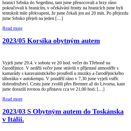
hranici Srbska do Segedinu, tam jsme přenocovali a brzy ráno
pokračovali k hranicím, v očekávání fronty na hranicích jsme byli
tentokrát mile překvapeni, že jsme čekali jen asi 20 min. Po přejezdu
jsme Srbsko přejeli na jeden […]
Read more
2023/05 Korsika obytným autem
Vyjeli jsme 29.4. v sobotu ve 20 hod. večer do Třeboně na
čarodějnice. V neděli večer jsme strávili v příjemné atmosféře s
kamarády s karavanistického prostředí u muziky a čarodějnického
táboráku v autokempu. V pondělí ráno v 7,30 jsme vyjeli vstříc
dobrodružství. Cestu jsme zvolili přes Brenner až do Livorna, kam
jsme dorazili rovnou do přístavu cca ve 21,00 hod. […]
Read more
2023/03 S Obytným autem do Toskánska
v Itálii.