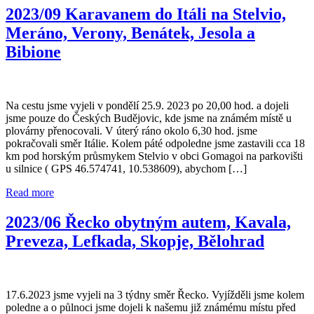
2023/09 Karavanem do Itáli na Stelvio,
Meráno, Verony, Benátek, Jesola a
Bibione
Na cestu jsme vyjeli v pondělí 25.9. 2023 po 20,00 hod. a dojeli
jsme pouze do Českých Budějovic, kde jsme na známém místě u
plovárny přenocovali. V úterý ráno okolo 6,30 hod. jsme
pokračovali směr Itálie. Kolem páté odpoledne jsme zastavili cca 18
km pod horským průsmykem Stelvio v obci Gomagoi na parkovišti
u silnice ( GPS 46.574741, 10.538609), abychom […]
Read more
2023/06 Řecko obytným autem, Kavala,
Preveza, Lefkada, Skopje, Bělohrad
17.6.2023 jsme vyjeli na 3 týdny směr Řecko. Vyjížděli jsme kolem
poledne a o půlnoci jsme dojeli k našemu již známému místu před