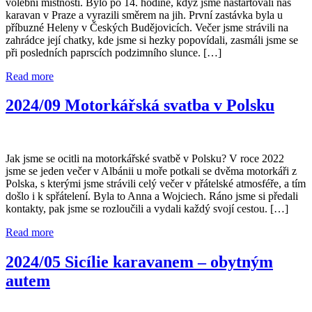
volební místnosti. Bylo po 14. hodině, když jsme nastartovali náš
karavan v Praze a vyrazili směrem na jih. První zastávka byla u
příbuzné Heleny v Českých Budějovicích. Večer jsme strávili na
zahrádce její chatky, kde jsme si hezky popovídali, zasmáli jsme se
při posledních paprscích podzimního slunce. […]
Read more
2024/09 Motorkářská svatba v Polsku
Jak jsme se ocitli na motorkářské svatbě v Polsku? V roce 2022
jsme se jeden večer v Albánii u moře potkali se dvěma motorkáři z
Polska, s kterými jsme strávili celý večer v přátelské atmosféře, a tím
došlo i k spřátelení. Byla to Anna a Wojciech. Ráno jsme si předali
kontakty, pak jsme se rozloučili a vydali každý svojí cestou. […]
Read more
2024/05 Sicílie karavanem – obytným
autem