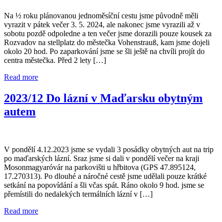
Na ½ roku plánovanou jednoměsíční cestu jsme původně měli
vyrazit v pátek večer 3. 5. 2024, ale nakonec jsme vyrazili až v
sobotu pozdě odpoledne a ten večer jsme dorazili pouze kousek za
Rozvadov na stellplatz do městečka Vohenstrauß, kam jsme dojeli
okolo 20 hod. Po zaparkování jsme se šli ještě na chvíli projít do
centra městečka. Před 2 lety […]
Read more
2023/12 Do lázní v Maďarsku obytným
autem
V pondělí 4.12.2023 jsme se vydali 3 posádky obytných aut na trip
po maďarských lázní. Sraz jsme si dali v pondělí večer na kraji
Mosonmagyaróvár na parkovišti u hřbitova (GPS 47.895124,
17.270313). Po dlouhé a náročné cestě jsme udělali pouze krátké
setkání na popovídání a šli včas spát. Ráno okolo 9 hod. jsme se
přemístili do nedalekých termálních lázní v […]
Read more