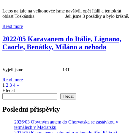
Letos na jaře na velkonovće jsme navšívili opět Itálii a tentokrát
oblast Toskánska. Jeli jsme 3 posádky a bylo krásně.
Read more
2022/05 Karavanem do Itálie, Lignano,
Caorle, Benátky, Miláno a nehoda
Vyjeli jsme …. 13T
Read more
1
2
3
4
»
Hledat
Hledat
Poslední příspěvky
2026/03 Obytným autem do Chorvatska se zastávkou v
termálech v Maďarsku
2025/10 Karavanem – obytným autem do jižní Itálie až