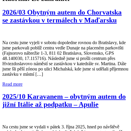
2026/03 Obytným autem do Chorvatska
se zastávkou v termálech v Maďarsku
Na cestu jsme vyjeli v sobotu dopoledne rovnou do Bratislavy, kde
jsme parkovali poblíž centra vedle Dunaje na placeném parkovišti
(Fajnorovo nábrežie 1-3, 811 02 Bratislava, Slovensko, GPS
48.140030, 17.115716). Následně jsme si prošli centrum přes
Hviezdoslavovo náměstí se zastávkou v katedrále sv. Martina. Dále
jsme šli pěší zónou po ulici Michalská, kde jsme si udělali příjemnou
zastávku v místní […]
Read more
2025/10 Karavanem – obytným autem do
jižní Itálie až podpatku – Apulie
Na cestu jsme se vydali v pátek 3. října 2025, hned po návštěvě