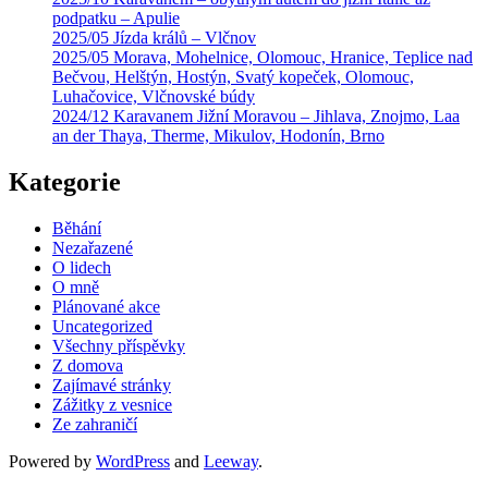
podpatku – Apulie
2025/05 Jízda králů – Vlčnov
2025/05 Morava, Mohelnice, Olomouc, Hranice, Teplice nad
Bečvou, Helštýn, Hostýn, Svatý kopeček, Olomouc,
Luhačovice, Vlčnovské búdy
2024/12 Karavanem Jižní Moravou – Jihlava, Znojmo, Laa
an der Thaya, Therme, Mikulov, Hodonín, Brno
Kategorie
Běhání
Nezařazené
O lidech
O mně
Plánované akce
Uncategorized
Všechny příspěvky
Z domova
Zajímavé stránky
Zážitky z vesnice
Ze zahraničí
Powered by
WordPress
and
Leeway
.