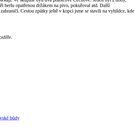
ěl berlu opatřenou držákem na pivo, pokuřoval atd. Další
ahraničí. Cestou zpátky ještě v kopci jsme se stavili na vyhlídce, kde
osféře.
ovské búdy