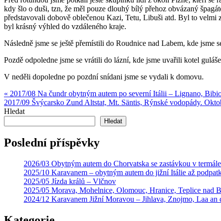
kdy šlo o duši, tzn, že měl pouze dlouhý bílý přehoz obvázaný špagá
představovali dobově oblečenou Kazi, Tetu, Libuši atd. Byl to velmi z
byl krásný výhled do vzdáleného kraje.
Následně jsme se ještě přemístili do Roudnice nad Labem, kde jsme se
Pozdě odpoledne jsme se vrátili do lázní, kde jsme uvařili kotel guláš
V neděli dopoledne po pozdní snídani jsme se vydali k domovu.
Navigace
« 2017/08 Na čundr obytným autem po severní Itálii – Lignano, Bibi
2017/09 Švýcarsko Zund Altstat, Mt. Säntis, Rýnské vodopády. Oktob
pro
Hledat
příspěvek
Hledat
Poslední příspěvky
2026/03 Obytným autem do Chorvatska se zastávkou v termál
2025/10 Karavanem – obytným autem do jižní Itálie až podpat
2025/05 Jízda králů – Vlčnov
2025/05 Morava, Mohelnice, Olomouc, Hranice, Teplice nad 
2024/12 Karavanem Jižní Moravou – Jihlava, Znojmo, Laa an
Kategorie