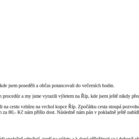
kde jsem poseděli a občas potancovali do večerních hodin.
 procedůr a my jsme vyrazili výletem na Říp, kde jsem ještě nikdy pře
li na cestu vzhůru na vrchol kopce Říp. Zpočátku cesta stoupá pozvolna
em za 80,- Kč nám přišlo dost. Následně nám pán v pokladně ještě nabíd
rádi společně sdružují, jezdí na výlety a k dané příležitosti se i dobově