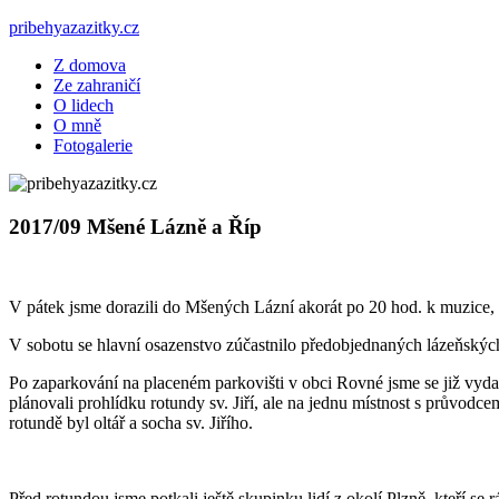
Skip
pribehyazazitky.cz
to
Z domova
content
– karavenem napříč světem
Ze zahraničí
O lidech
O mně
Fotogalerie
2017/09 Mšené Lázně a Říp
V pátek jsme dorazili do Mšených Lázní akorát po 20 hod. k muzice, 
V sobotu se hlavní osazenstvo zúčastnilo předobjednaných lázeňských
Po zaparkování na placeném parkovišti v obci Rovné jsme se již vyda
plánovali prohlídku rotundy sv. Jiří, ale na jednu místnost s průvodc
rotundě byl oltář a socha sv. Jiřího.
Před rotundou jsme potkali ještě skupinku lidí z okolí Plzně, kteří se 