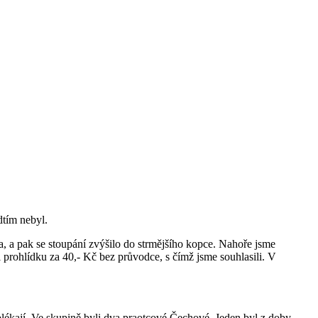
dtím nebyl.
, a pak se stoupání zvýšilo do strmějšího kopce. Nahoře jsme
l prohlídku za 40,- Kč bez průvodce, s čímž jsme souhlasili. V
 oblékají. Ve skupině byli dva praotcové Čechové. Jeden byl z doby,