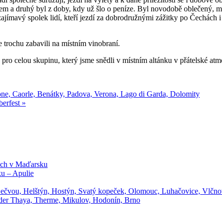
tem a druhý byl z doby, kdy už šlo o peníze. Byl novodobě oblečený, m
ajímavý spolek lidí, kteří jezdí za dobrodružnými zážitky po Čechách i z
 trochu zabavili na místním vinobraní.
e pro celou skupinu, který jsme snědli v místním altánku v přátelské atm
one, Caorle, Benátky, Padova, Verona, Lago di Garda, Dolomity
erfest »
ech v Maďarsku
ku – Apulie
Bečvou, Helštýn, Hostýn, Svatý kopeček, Olomouc, Luhačovice, Vlčn
 der Thaya, Therme, Mikulov, Hodonín, Brno