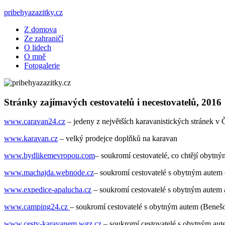
Skip
pribehyazazitky.cz
to
Z domova
content
– karavenem napříč světem
Ze zahraničí
O lidech
O mně
Fotogalerie
Stránky zajímavých cestovatelů i necestovatelů, 2016
www.caravan24.cz
– jedeny z největších karavanistických stránek v
www.karavan.cz
– velký prodejce doplňků na karavan
www.bydlikemevropou.com
– soukromí cestovatelé, co chtějí obytn
www.machajda.webnode.cz
– soukromí cestovatelé s obytným autem 
www.expedice-apalucha.cz
– soukromí cestovatelé s obytným autem a
www.camping24.cz
– soukromí cestovatelé s obytným autem (Benešo
www.cesty-karavanem.wgz.cz
– soukromí cestovatelé s obytným au