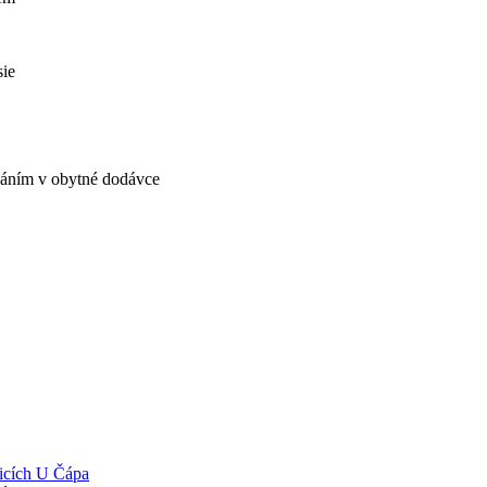
sie
továním v obytné dodávce
vicích U Čápa