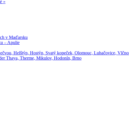
é »
ech v Maďarsku
ku – Apulie
Bečvou, Helštýn, Hostýn, Svatý kopeček, Olomouc, Luhačovice, Vlčn
 der Thaya, Therme, Mikulov, Hodonín, Brno