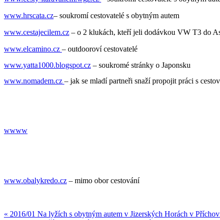
www.hrscata.cz
– soukromí cestovatelé s obytným autem
www.cestajecilem.cz
– o 2 klukách, kteří jeli dodávkou VW T3 do A
www.elcamino.cz
– outdooroví cestovatelé
www.yatta1000.blogspot.cz
– soukromé stránky o Japonsku
www.nomadem.cz
– jak se mladí partneři snaží propojit práci s ces
wwww
www.obalykredo.cz
– mimo obor cestování
Navigace
« 2016/01 Na lyžích s obytným autem v Jizerských Horách v Přícho