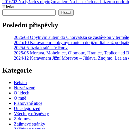
2016/02 Na lyžích s obytným autem Na Pasekách nad Jizerou podruh
pro
Hledat
příspěvek
Hledat
Poslední příspěvky
2026/03 Obytným autem do Chorvatska se zastávkou v termál
2025/10 Karavanem – obytným autem do jižní Itálie až podpat
2025/05 Jízda králů – Vlčnov
2025/05 Morava, Mohelnice, Olomouc, Hranice, Teplice nad 
2024/12 Karavanem Jižní Moravou – Jihlava, Znojmo, Laa an
Kategorie
Běhání
Nezařazené
O lidech
O mně
Plánované akce
Uncategorized
Všechny příspěvky
Z domova
Zajímavé stránky