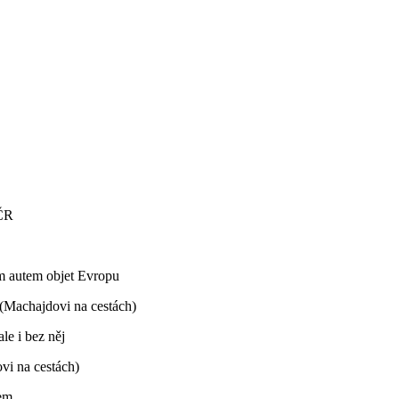
 ČR
ým autem objet Evropu
(Machajdovi na cestách)
le i bez něj
vi na cestách)
tem